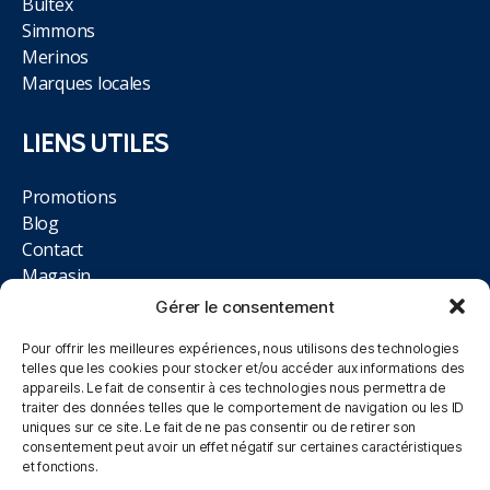
Bultex
Simmons
Merinos
Marques locales
LIENS UTILES
Promotions
Blog
Contact
Magasin
Gérer le consentement
NOUS TROUVER
Pour offrir les meilleures expériences, nous utilisons des technologies
telles que les cookies pour stocker et/ou accéder aux informations des
RN 43 Ccial Auchan, 62950 Noyelles-Godault
appareils. Le fait de consentir à ces technologies nous permettra de
traiter des données telles que le comportement de navigation ou les ID
uniques sur ce site. Le fait de ne pas consentir ou de retirer son
03.21.75.71.71
consentement peut avoir un effet négatif sur certaines caractéristiques
et fonctions.
Du Lundi au Samedi, 10h00 à 12h00 et 14h00 à 19h00