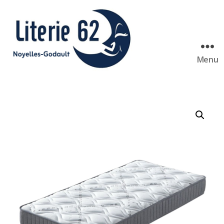
Menu
Literie
62