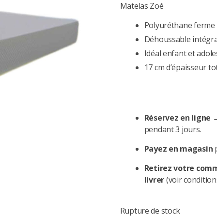
Matelas Zoé
Polyuréthane ferme
Déhoussable intégr
Idéal enfant et adol
17 cm d’épaisseur to
Réservez en ligne
→
pendant 3 jours.
Payez en magasin
p
Retirez votre com
livrer
(voir condition
Rupture de stock