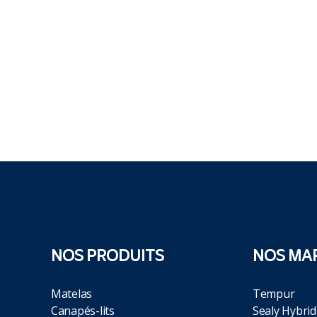
NOS PRODUITS
NOS MA
Matelas
Tempur
Canapés-lits
Sealy Hybrid