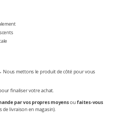
alement
escents
tale
 Nous mettons le produit de côté pour vous
our finaliser votre achat.
mande par vos propres moyens
ou
faites-vous
s de livraison en magasin).