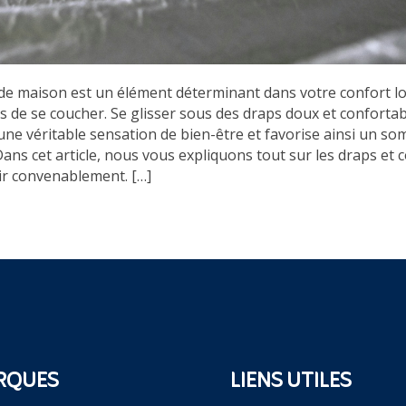
 de maison est un élément déterminant dans votre confort lo
s de se coucher. Se glisser sous des draps doux et confortab
 une véritable sensation de bien-être et favorise ainsi un so
 Dans cet article, nous vous expliquons tout sur les draps e
sir convenablement. […]
RQUES
LIENS UTILES