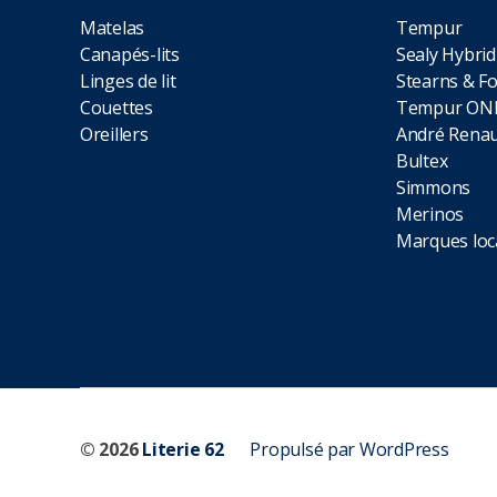
Matelas
Tempur
Canapés-lits
Sealy Hybrid
Linges de lit
Stearns & Fo
Couettes
Tempur ON
Oreillers
André Renau
Bultex
Simmons
Merinos
Marques loc
© 2026
Literie 62
Propulsé par WordPress