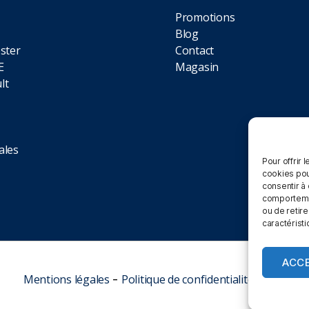
Promotions
Blog
ster
Contact
E
Magasin
lt
ales
Pour offrir 
cookies pou
consentir à
comportement
ou de retire
caractéristi
ACC
Mentions légales
-
Politique de confidentialité
-
CGV Clic