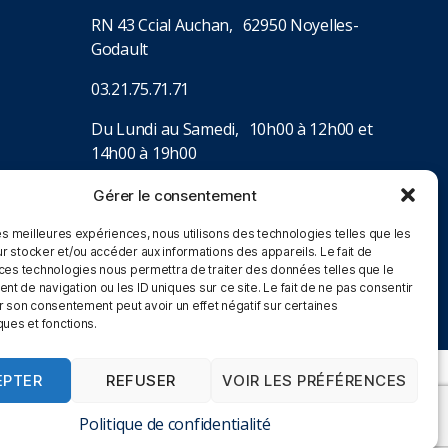
RN 43 Ccial Auchan, 62950 Noyelles-
Godault
03.21.75.71.71
Du Lundi au Samedi, 10h00 à 12h00 et
14h00 à 19h00
Gérer le consentement
les meilleures expériences, nous utilisons des technologies telles que les
r stocker et/ou accéder aux informations des appareils. Le fait de
 ces technologies nous permettra de traiter des données telles que le
 de navigation ou les ID uniques sur ce site. Le fait de ne pas consentir
r son consentement peut avoir un effet négatif sur certaines
ques et fonctions.
EPTER
REFUSER
VOIR LES PRÉFÉRENCES
k&Collect
-
CGV Magasin
Vers le haut
↑
Politique de confidentialité